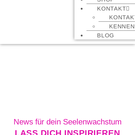
KONTAKT
KONTAK
KENNEN
BLOG
BLOG
News für dein Seelenwachstum
LASS DICH INSPIRIEREN